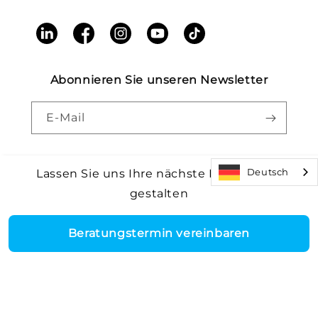
LinkedIn
Facebook
Instagram
YouTube
TikTok
Abonnieren Sie unseren Newsletter
E-Mail
Deutsch
Lassen Sie uns Ihre nächste Einrichtung
gestalten
Zahlungsmethoden
Core Health & Fitness, LLC. Alle Rechte vorbehalten.
©2026
|
Rückrufwarnung |
Allgemeine Geschäftsbedingungen
|
Barrierefreiheit
|
Patente
Beratungstermin vereinbaren