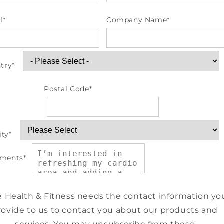
l
*
Company Name
*
try
*
Postal Code
*
ity
*
ments
*
e Health & Fitness needs the contact information yo
rovide to us to contact you about our products and