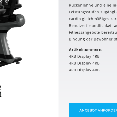
Rückenlehne und eine nie
Leistungsstufen zugängl
cardio gleichmäßiges car
Benutzerfreundlichkeit au
Fitnessangebote bereitzu
Bindung der Bewohner st
Artikelnummern:
4RB Display 4RB
4RB Display 4RB
4RB Display 4RB
ANGEBOT ANFORDE