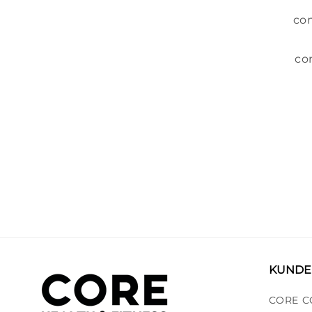
com
co
KUNDE
CORE C