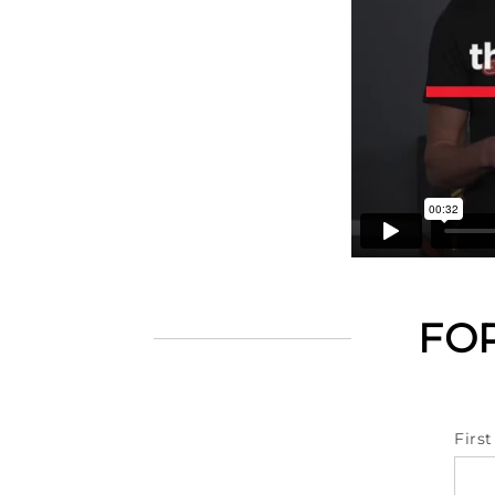
FO
Firs