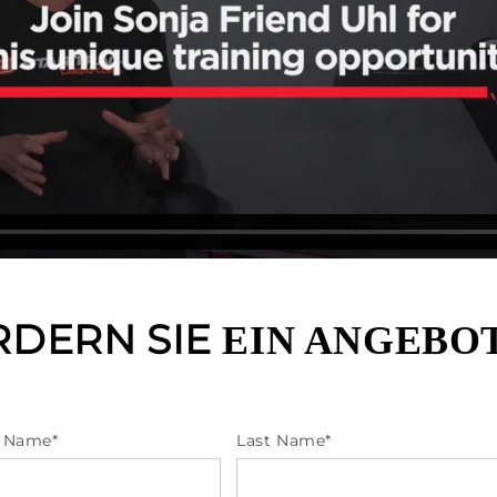
RDERN SIE
EIN ANGEBOT
t Name
*
Last Name
*