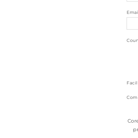
Emai
Coun
Facil
Com
Cor
p