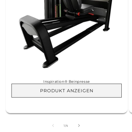
Inspiration® Beinpresse
PRODUKT ANZEIGEN
von
1
/
4