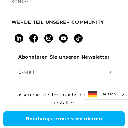
KONTAKT
WERDE TEIL UNSERER COMMUNITY
LinkedIn
Facebook
Instagram
YouTube
TikTok
Abonnieren Sie unseren Newsletter
E-Mail
Deutsch
Lassen Sie uns Ihre nächste Einrichtung
Zahlungsmethoden
gestalten
Core Health & Fitness, LLC. Alle Rechte vorbehalten.
©2026
|
Rückrufwarnung |
Allgemeine Geschäftsbedingungen
|
Barrierefreiheit
|
Patente
Beratungstermin vereinbaren