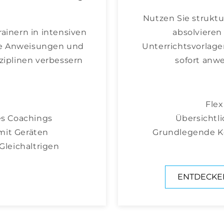
Nutzen Sie struktu
rainern in intensiven
absolviere
hre Anweisungen und
Unterrichtsvorlage
sziplinen verbessern
sofort anwe
Fle
s Coachings
Übersichtl
mit Geräten
Grundlegende Ken
Gleichaltrigen
ENTDECKEN