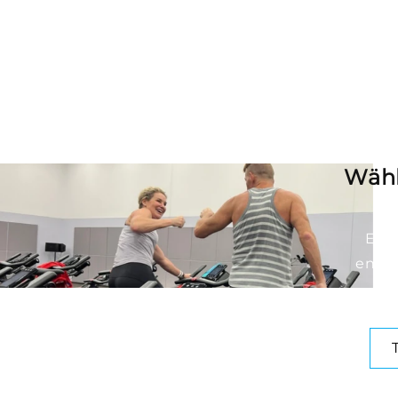
Wähl
Erwe
entwe