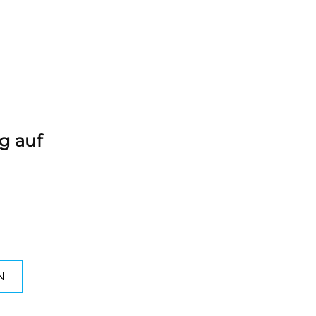
g auf
nen –
 Ihrem
N