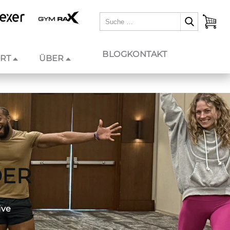
BLOG
KONTAKT
RT
ÜBER
DER
ive