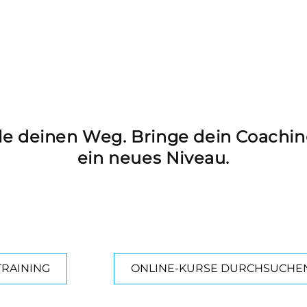
e deinen Weg. Bringe dein Coachin
ein neues Niveau.
rben Sie Fähigkeiten, die Sie sofort anwenden kön
der live bei unseren Master-Trainern oder online in
eigenen Tempo.
TRAINING
ONLINE-KURSE DURCHSUCHE