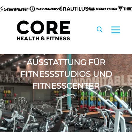
Zum
Inhalt
springen
AUSSTATTUNG FÜR
FITNESSSTUDIOS UND
FITNESSCENTER