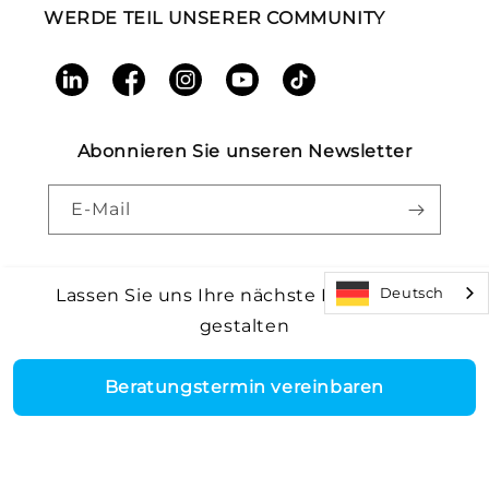
WERDE TEIL UNSERER COMMUNITY
LinkedIn
Facebook
Instagram
YouTube
TikTok
Abonnieren Sie unseren Newsletter
E-Mail
Deutsch
Lassen Sie uns Ihre nächste Einrichtung
gestalten
Zahlungsmethoden
Core Health & Fitness, LLC. Alle Rechte vorbehalten.
©2026
|
Rückrufwarnung |
Allgemeine Geschäftsbedingungen
|
Barrierefreiheit
|
Patente
Beratungstermin vereinbaren