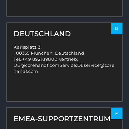
D
DEUTSCHLAND
Karlsplatz 3,
, 80335 München, Deutschland
Tel.:
+49 89
2189800 Vertrieb:
DE@corehandf.comService:DEservice@core
handf.com
F
EMEA-SUPPORTZENTRUM