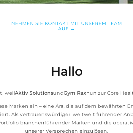
NEHMEN SIE KONTAKT MIT UNSEREM TEAM
AUF →
Hallo
t, weil
Aktiv Solutions
und
Gym Rax
nun zur Core Heal
iese Marken ein – eine Ära, die auf dem bewährten E
iert. Als vertrauenswürdiger, weltweit führender An
ortfolio branchenführender Marken und die operative S
unserer Versprechen einzulösen.