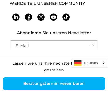
WERDE TEIL UNSERER COMMUNITY
LinkedIn
Facebook
Instagram
YouTube
TikTok
Abonnieren Sie unseren Newsletter
E-Mail
Deutsch
Lassen Sie uns Ihre nächste Einrichtung
gestalten
Zahlungsmethoden
Core Health & Fitness, LLC. Alle Rechte vorbehalten.
©2026
|
Rückrufwarnung |
Allgemeine Geschäftsbedingungen
|
Barrierefreiheit
|
Patente
Beratungstermin vereinbaren