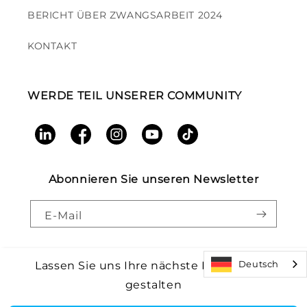
BERICHT ÜBER ZWANGSARBEIT 2024
KONTAKT
WERDE TEIL UNSERER COMMUNITY
LinkedIn
Facebook
Instagram
YouTube
TikTok
Abonnieren Sie unseren Newsletter
E-Mail
Deutsch
Lassen Sie uns Ihre nächste Einrichtung
gestalten
Zahlungsmethoden
Core Health & Fitness, LLC. Alle Rechte vorbehalten.
©2026
|
Rückrufwarnung |
Allgemeine Geschäftsbedingungen
|